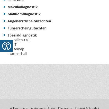
Makuladiagnostik
Glaukomdiagnostik
Augenärztliche Gutachten
Führerscheingutachten
Spezialdiagnostik
- Papillen-OCT
- OCT
- optomap
- Ultraschall
Willkommen
Leistungen
Ärzte
Die Praxis
Kontakt & Anfahrt